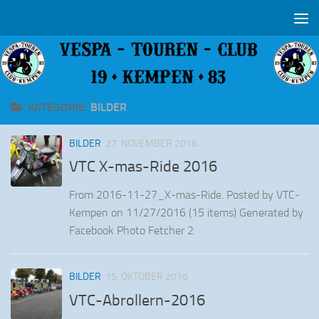
Zum Inhalt springen
KATEGORIE:
BILDER
BILDER
27. NOVEMBER 2016
VTC X-mas-Ride 2016
From 2016-11-27_X-mas-Ride. Posted by VTC-
Kempen on 11/27/2016 (15 items) Generated by
Facebook Photo Fetcher 2
BILDER
15. OKTOBER 2016
VTC-Abrollern-2016