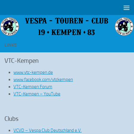
Zum Inhalt springen
LINKS
VTC-Kempen
www.vtc-kempen.de
www.facebook.com/vtckempen
VTC-Kempen Forum
VTC-Kempen – YouTube
Clubs
VCVD – Vespa Club Deutschland e.V.