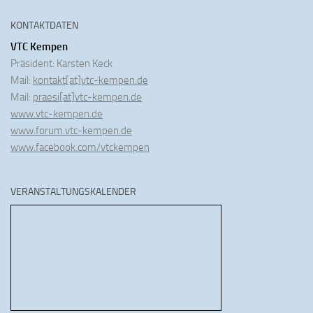
KONTAKTDATEN
VTC Kempen
Präsident: Karsten Keck
Mail:
kontakt[at]vtc-kempen.de
Mail:
praesi[at]vtc-kempen.de
www.vtc-kempen.de
www.forum.vtc-kempen.de
www.facebook.com/vtckempen
VERANSTALTUNGSKALENDER