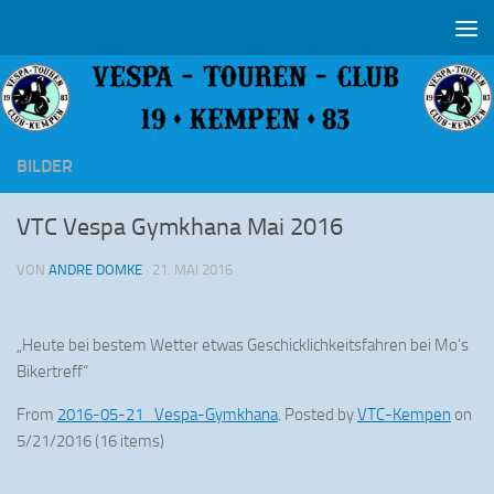
Zum Inhalt springen
BILDER
VTC Vespa Gymkhana Mai 2016
VON
ANDRE DOMKE
·
21. MAI 2016
„Heute bei bestem Wetter etwas Geschicklichkeitsfahren bei Mo’s
Bikertreff“
From
2016-05-21_Vespa-Gymkhana
. Posted by
VTC-Kempen
on
5/21/2016 (16 items)