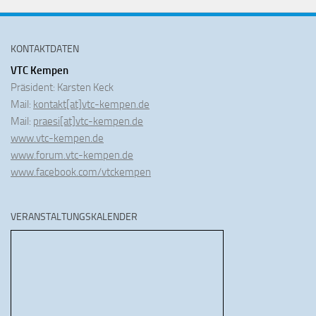
KONTAKTDATEN
VTC Kempen
Präsident: Karsten Keck
Mail:
kontakt[at]vtc-kempen.de
Mail:
praesi[at]vtc-kempen.de
www.vtc-kempen.de
www.forum.vtc-kempen.de
www.facebook.com/vtckempen
VERANSTALTUNGSKALENDER