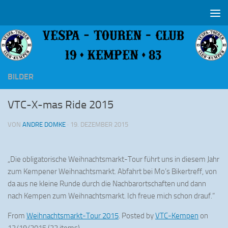
Zum Inhalt springen
BILDER
VTC-X-mas Ride 2015
VON
ANDRE DOMKE
·
19. DEZEMBER 2015
„Die obligatorische Weihnachtsmarkt-Tour führt uns in diesem Jahr
zum Kempener Weihnachtsmarkt. Abfahrt bei Mo’s Bikertreff, von
da aus ne kleine Runde durch die Nachbarortschaften und dann
nach Kempen zum Weihnachtsmarkt. Ich freue mich schon drauf.“
From
Weihnachtsmarkt-Tour 2015
. Posted by
VTC-Kempen
on