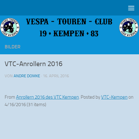
Zum Inhalt springen
BILDER
VTC-Anrollern 2016
VON
ANDRE DOMKE
·
16. APRIL 2016
From
Anrollern 2016 des VTC Kempen
. Posted by
VTC-Kempen
on
4/16/2016 (31 items)