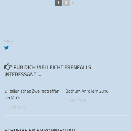
1
2
►
SHARE
FÜR DICH VIELLEICHT EBENFALLS
INTERESSANT …
2. Italienisches Zweiradtreffen
Bochum Anrollern 2016
bei Mo´s
1. MAI 2016
1. JUNI 2014
SCHREIBE EINEN KOMMENTAR