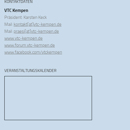
KONTAKTDATEN
VTC Kempen
Präsident: Karsten Keck
Mail:
kontakt[at]vtc-kempen.de
Mail:
praesi[at]vtc-kempen.de
www.vtc-kempen.de
www.forum.vtc-kempen.de
www.facebook.com/vtckempen
VERANSTALTUNGSKALENDER