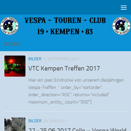
Zum Inhalt springen
BILDER
BILDER
9. SEPTEMBER 2017
VTC Kempen Treffen 2017
Hier ein paar Eindrücke von unserem diesjährigen
Vespa-Treffen. “ order_by=“sortorder“
order_direction=“ASC“ returns=“included“
maximum_entity_count=“500″]
BILDER
26. JUNI 2017
22.-25.06.2017 Celle – Vespa World