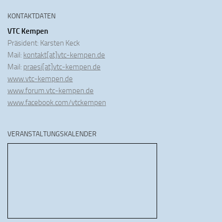
KONTAKTDATEN
VTC Kempen
Präsident: Karsten Keck
Mail:
kontakt[at]vtc-kempen.de
Mail:
praesi[at]vtc-kempen.de
www.vtc-kempen.de
www.forum.vtc-kempen.de
www.facebook.com/vtckempen
VERANSTALTUNGSKALENDER