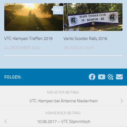
0
VTC-Kempen Treffen 2019
Venlo Scooter Rally 2016
24. DEZEMBER 2024
28. AUGUST 2016
FOLGEN:
NÄCHSTER BEITRAG
VTC-Kempen bei Antenne Niederrhein
VORHERIGER BEITRAG
10.06.2017 – VTC Stammtisch