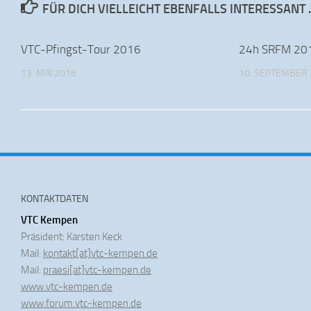
FÜR DICH VIELLEICHT EBENFALLS INTERESSANT 
VTC-Pfingst-Tour 2016
24h SRFM 20
13. MAI 2016
10. SEPTEMBER
KONTAKTDATEN
VTC Kempen
Präsident: Karsten Keck
Mail:
kontakt[at]vtc-kempen.de
Mail:
praesi[at]vtc-kempen.de
www.vtc-kempen.de
www.forum.vtc-kempen.de