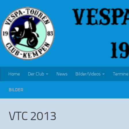
Zum Inhalt springen
Home
Der Club
News
Bilder/Videos
Termine
BILDER
VTC 2013