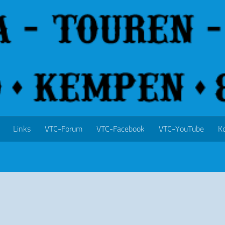
Links
VTC-Forum
VTC-Facebook
VTC-YouTube
K