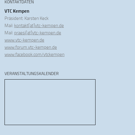
KONTAKTDATEN
VTC Kempen
Präsident: Karsten Keck
Mail:
kontakt[at]vtc-kempen.de
Mail:
praesi[at]vtc-kempen.de
www.vtc-kempen.de
www.forum.vtc-kempen.de
www.facebook.com/vtckempen
VERANSTALTUNGSKALENDER