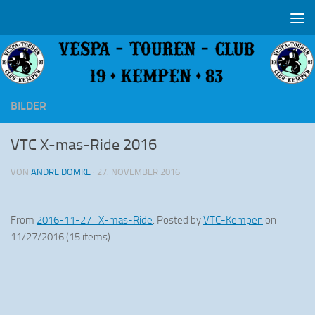
Zum Inhalt springen
BILDER
VTC X-mas-Ride 2016
VON
ANDRE DOMKE
·
27. NOVEMBER 2016
From
2016-11-27_X-mas-Ride
. Posted by
VTC-Kempen
on
11/27/2016 (15 items)